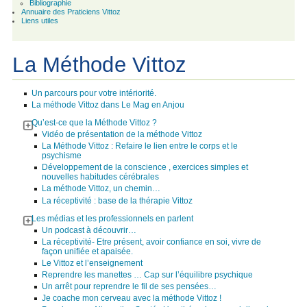
Bibliographie
Annuaire des Praticiens Vittoz
Liens utiles
La Méthode Vittoz
Un parcours pour votre intériorité.
La méthode Vittoz dans Le Mag en Anjou
Qu’est-ce que la Méthode Vittoz ?
Vidéo de présentation de la méthode Vittoz
La Méthode Vittoz : Refaire le lien entre le corps et le
psychisme
Développement de la conscience , exercices simples et
nouvelles habitudes cérébrales
La méthode Vittoz, un chemin…
La réceptivité : base de la thérapie Vittoz
Les médias et les professionnels en parlent
Un podcast à découvrir…
La réceptivité- Etre présent, avoir confiance en soi, vivre de
façon unifiée et apaisée.
Le Vittoz et l’enseignement
Reprendre les manettes … Cap sur l’équilibre psychique
Un arrêt pour reprendre le fil de ses pensées…
Je coache mon cerveau avec la méthode Vittoz !