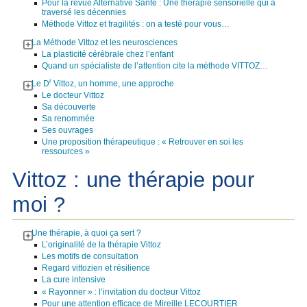
Pour la revue Alternative Santé : Une thérapie sensorielle qui a
traversé les décennies
Méthode Vittoz et fragilités : on a testé pour vous…
La Méthode Vittoz et les neurosciences
La plasticité cérébrale chez l’enfant
Quand un spécialiste de l’attention cite la méthode VITTOZ…
r
Le D
Vittoz, un homme, une approche
Le docteur Vittoz
Sa découverte
Sa renommée
Ses ouvrages
Une proposition thérapeutique : « Retrouver en soi les
ressources »
Vittoz : une thérapie pour
moi ?
Une thérapie, à quoi ça sert ?
L’originalité de la thérapie Vittoz
Les motifs de consultation
Regard vittozien et résilience
La cure intensive
« Rayonner » : l’invitation du docteur Vittoz
Pour une attention efficace de Mireille LECOURTIER