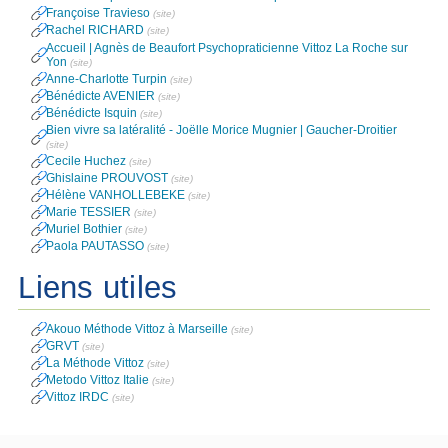
Françoise Travieso
(site)
Rachel RICHARD
(site)
Accueil | Agnès de Beaufort Psychopraticienne Vittoz La Roche sur
Yon
(site)
Anne-Charlotte Turpin
(site)
Bénédicte AVENIER
(site)
Bénédicte Isquin
(site)
Bien vivre sa latéralité - Joëlle Morice Mugnier | Gaucher-Droitier
(site)
Cecile Huchez
(site)
Ghislaine PROUVOST
(site)
Hélène VANHOLLEBEKE
(site)
Marie TESSIER
(site)
Muriel Bothier
(site)
Paola PAUTASSO
(site)
Liens utiles
Akouo Méthode Vittoz à Marseille
(site)
GRVT
(site)
La Méthode Vittoz
(site)
Metodo Vittoz Italie
(site)
Vittoz IRDC
(site)