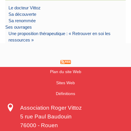
Le docteur Vittoz
Sa découverte
Sa renommée
Ses ouvrages
Une proposition thérapeutique : « Retrouver en soi les
ressources »
Plan du site Web
Sites Web
Définitions
Association Roger Vittoz
5 rue Paul Baudouin
76000
-
Rouen