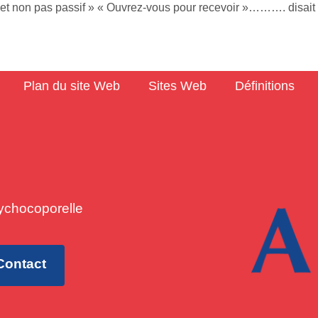
ent et non pas passif » « Ouvrez-vous pour recevoir »………. disait
Plan du site Web
Sites Web
Définitions
ychocoporelle
Contact