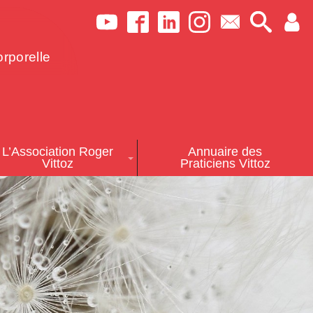
rporelle
L’Association Roger
Annuaire des
Vittoz
Praticiens Vittoz