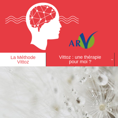
Vittoz : une thérapie
La Méthode
pour moi ?
Vittoz