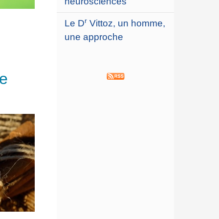
neurosciences
r
Le D
Vittoz, un homme,
une approche
le