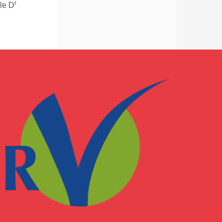
r
 le D