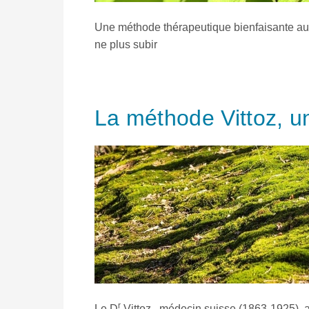
Une méthode thérapeutique bienfaisante au s
ne plus subir
La méthode Vittoz, 
r
Le D
Vittoz , médecin suisse (1863-1925),