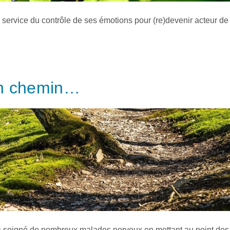
ervice du contrôle de ses émotions pour (re)devenir acteur de 
un chemin…
 a soigné de nombreux malades nerveux en mettant au point des