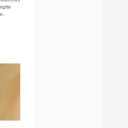
igitte
e,