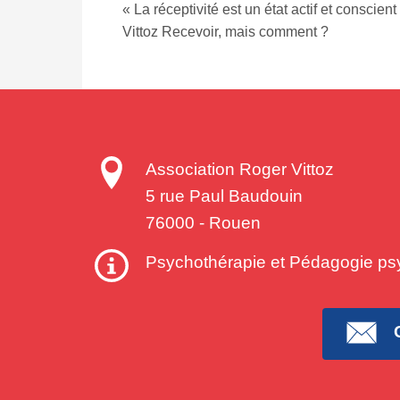
« La réceptivité est un état actif et consci
Vittoz Recevoir, mais comment ?
Association Roger Vittoz
5 rue Paul Baudouin
76000
-
Rouen
Psychothérapie et Pédagogie ps