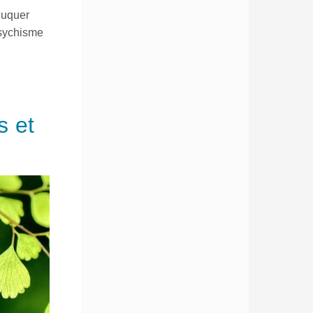
duquer
psychisme
s et