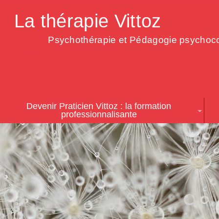
La thérapie Vittoz
Psychothérapie et Pédagogie psychoco
Devenir Praticien Vittoz : la formation
professionnalisante