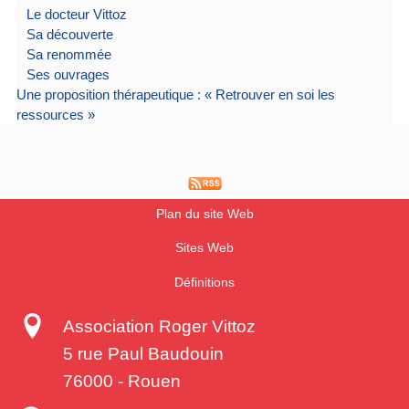
Le docteur Vittoz
Sa découverte
Sa renommée
Ses ouvrages
Une proposition thérapeutique : « Retrouver en soi les
ressources »
Plan du site Web
Sites Web
Définitions
Association Roger Vittoz
5 rue Paul Baudouin
76000
-
Rouen