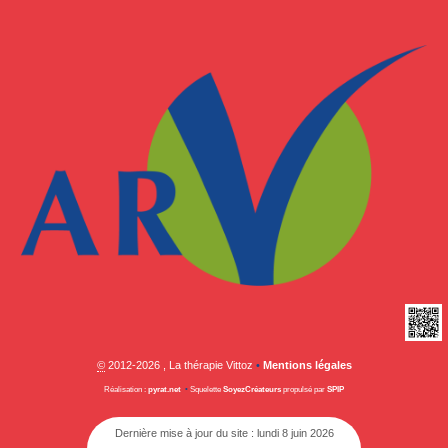
©
2012-2026 , La thérapie Vittoz
•
Mentions légales
Réalisation :
pyrat.net
•
Squelette
SoyezCréateurs
propulsé par
SPIP
Dernière mise à jour du site : lundi 8 juin 2026