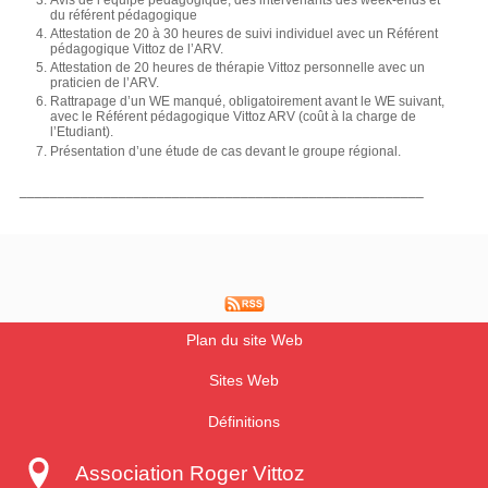
Avis de l’équipe pédagogique, des intervenants des week-ends et
du référent pédagogique
Attestation de 20 à 30 heures de suivi individuel avec un Référent
pédagogique Vittoz de l’ARV.
Attestation de 20 heures de thérapie Vittoz personnelle avec un
praticien de l’ARV.
Rattrapage d’un WE manqué, obligatoirement avant le WE suivant,
avec le Référent pédagogique Vittoz ARV (coût à la charge de
l’Etudiant).
Présentation d’une étude de cas devant le groupe régional.
_____________________________________________________
Plan du site Web
Sites Web
Définitions
Association Roger Vittoz