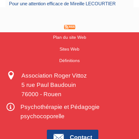
Pour une attention efficace de Mireille LECOURTIER
Plan du site Web
Sites Web
Définitions
Association Roger Vittoz
5 rue Paul Baudouin
76000
-
Rouen
Psychothérapie et Pédagogie
psychocoporelle
Contact