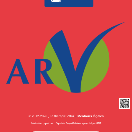
©
2012-2026 , La thérapie Vittoz
•
Mentions légales
Réalisation :
pyrat.net
•
Squelette
SoyezCréateurs
propulsé par
SPIP