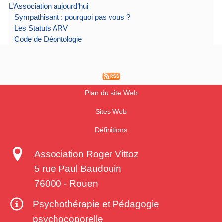
L’Association aujourd’hui
Sympathisant : pourquoi pas vous ?
Les Statuts ARV
Code de Déontologie
Plan du site Web
Sites Web
Définitions
Association Roger Vittoz
5 rue Paul Baudouin
76000
-
Rouen
Psychothérapie et Pédagogie
psychocoporelle