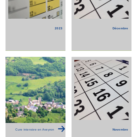
2023
Décembre
Novembre
Cure intensive en Aveyron