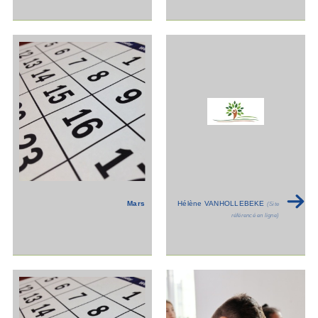
Mars
Hélène VANHOLLEBEKE
(Site
référencé en ligne)