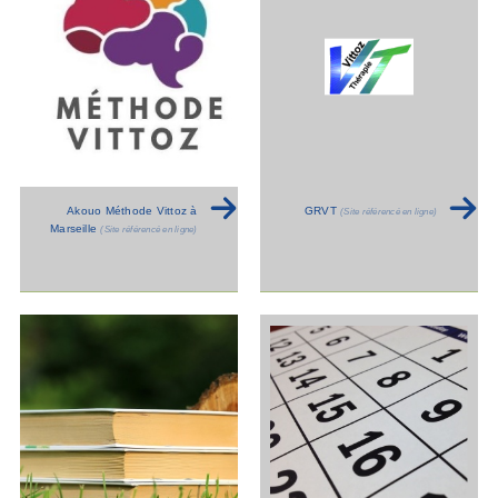
GRVT
Akouo Méthode Vittoz à
(Site référencé en ligne)
Marseille
(Site référencé en ligne)