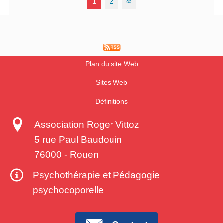
1
2
∞
Plan du site Web
Sites Web
Définitions
Association Roger Vittoz
5 rue Paul Baudouin
76000
-
Rouen
Psychothérapie et Pédagogie
psychocoporelle