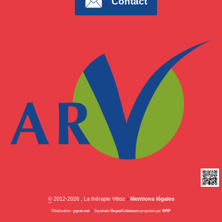
Contact
©
2012-2026 , La thérapie Vittoz
•
Mentions légales
Réalisation :
pyrat.net
•
Squelette
SoyezCréateurs
propulsé par
SPIP