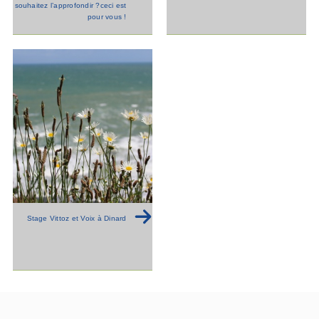
souhaitez l’approfondir ?ceci est
pour vous !
Stage Vittoz et Voix à Dinard