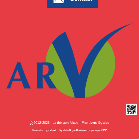
©
2012-2026 , La thérapie Vittoz
•
Mentions légales
Réalisation :
pyrat.net
•
Squelette
SoyezCréateurs
propulsé par
SPIP