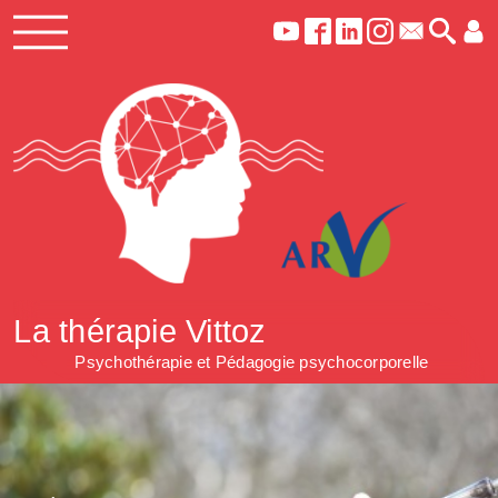
La thérapie Vittoz
Psychothérapie et Pédagogie psychocorporelle