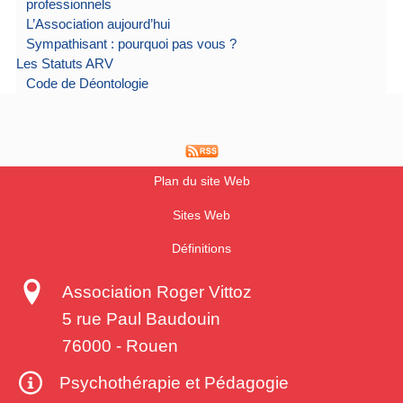
professionnels
L’Association aujourd’hui
Sympathisant : pourquoi pas vous ?
Les Statuts ARV
Code de Déontologie
Plan du site Web
Sites Web
Définitions
Association Roger Vittoz
5 rue Paul Baudouin
76000
-
Rouen
Psychothérapie et Pédagogie