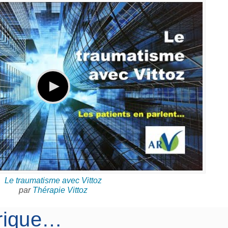
Le traumatisme avec Vittoz
par
Thérapie Vittoz
rique…