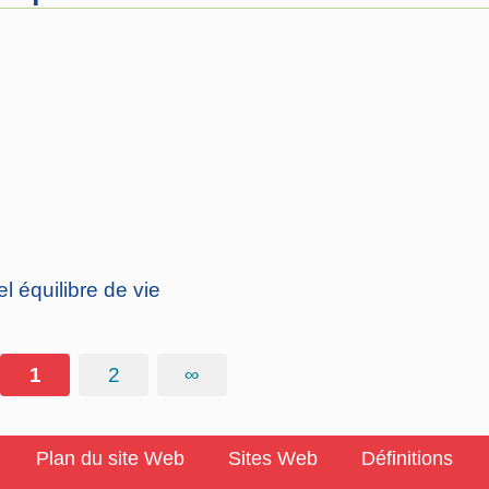
 équilibre de vie
1
2
∞
Plan du site Web
Sites Web
Définitions