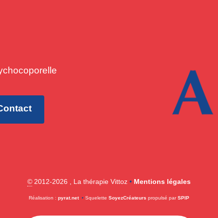
ychocoporelle
Contact
©
2012-2026 , La thérapie Vittoz
•
Mentions légales
Réalisation :
pyrat.net
•
Squelette
SoyezCréateurs
propulsé par
SPIP