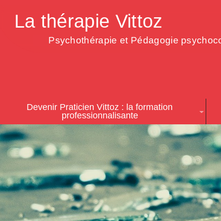
La thérapie Vittoz
Psychothérapie et Pédagogie psychoco
Devenir Praticien Vittoz : la formation
professionnalisante