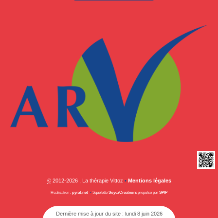
©
2012-2026 , La thérapie Vittoz
•
Mentions légales
Réalisation :
pyrat.net
•
Squelette
SoyezCréateurs
propulsé par
SPIP
Dernière mise à jour du site : lundi 8 juin 2026