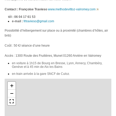
Contact : Françoise Travieso
www.methodevittoz-valromey.com
tél : 06 04 17 61 53
e-mail :
frtravieso@gmail.com
Possibilité d’hébergement sur place ou à proximité (chambres d’hôtes, air
bnb)
Coût : 50 €/ séance d’une heure
Accès : 1300 Route des Fruitières, Munet 01260 Arvière en Valromey
en voiture à 1h15 de Bourg en Bresse, Lyon, Annecy, Chambéry,
Genève et à 45 min de Aix les Bains
en train arrivée à la gare SNCF de Culoz.
+
−