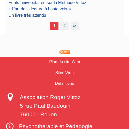
Ecrits universitaires sur la Méthode Vittoz
« L’art de la lecture à haute voix »
Un livre très attendu
1
2
∞
Plan du site Web
Sites Web
Définitions
Association Roger Vittoz
5 rue Paul Baudouin
76000
-
Rouen
Psychothérapie et Pédagogie