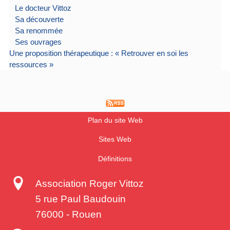
Le docteur Vittoz
Sa découverte
Sa renommée
Ses ouvrages
Une proposition thérapeutique : « Retrouver en soi les
ressources »
Plan du site Web
Sites Web
Définitions
Association Roger Vittoz
5 rue Paul Baudouin
76000
-
Rouen