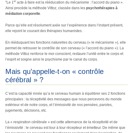
er
"Le 1
acte à faire est la rééducation du mécanisme : l’accord du piano ».
Ainsi procède la méthode Vittoz, classée dans les
psychothérapies à
médiation corporelle
.
Parce qu’elle est résolument axée sur l’expérience dans l’instant présent,
elle rejoint le courant des thérapies humanistes.
En rééduquant les fonctions naturelles du cerveau (« le mécanisme »), elle
permet de retrouver le contrôle de son cerveau (« l’accord du piano »). La
méthode Vittoz renforce le moi conscient, restaure l’unité entre le corps et
l’esprit et soigne ainsi le psychisme par le canal du corps.
Mais qu’appelle-t-on « contrôle
cérébral » ?
C’est la capacité innée qu’a le cerveau humain à équilibrer ses 2 fonctions
principales : la réceptivité des messages que nous percevons du monde
extérieur et de notre corps, et l’émissivité de nos pensées, paroles,
jugements, décisions, etc.
La « respiration cérébrale » est cette alternance de la réceptivité et de
l’émissivité : le cerveau est tour à tour récepteur et émetteur. De même que