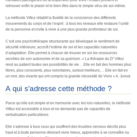
mentales pathogènes ou la dispersion pour vivre l’instant présent et
retrouver enfin le plaisir et le bien-être dans le simple vécu de soi-même.
La méthode Vittoz rétablit la fluidité de la conscience des différents
mouvements du corps et de l’esprit : à tous les niveaux elle restaure l’unité
de la personne et invite à vivre à une plus grande profondeur de soi.
C’est une psychothérapie structurante qui développe le sentiment de
sécurité intérieure, accroît l’estime de soi et les capacités naturelles
d’adaptation. Elle permet à chacun de trouver en soi les ressources
r
secrètes de son autonomie et de sa guérison. « La thérapie du D
Vittoz
rend au patient toutes ses possibilités de vie… Elle en fait des hommes plus
libres, plus conscients, plus volontaires, surtout meilleurs,… Elle en fait en
un mot, des vivants qui ont compris la grande nécessité de Vivre » A. Junod.
A qui s’adresse cette méthode ?
Parce qu’elle est simple et en harmonie avec les lois naturelles, la méthode
Vittoz est accessible à tous et ne demande pas de capacités de
verbalisation particulières.
Elle s’adresse à tous ceux qui souffrent des troubles nerveux décrits plus
haut et à toute personne désirant vivre mieux, apprendre à se connaître ou