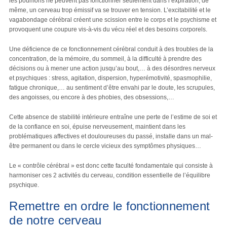
les poumons ne peuvent pas fonctionner seulement dans l’expiration, de
même, un cerveau trop émissif va se trouver en tension. L’excitabilité et le
vagabondage cérébral créent une scission entre le corps et le psychisme et
provoquent une coupure vis-à-vis du vécu réel et des besoins corporels.
Une déficience de ce fonctionnement cérébral conduit à des troubles de la
concentration, de la mémoire, du sommeil, à la difficulté à prendre des
décisions ou à mener une action jusqu’au bout,… à des désordres nerveux
et psychiques : stress, agitation, dispersion, hyperémotivité, spasmophilie,
fatigue chronique,… au sentiment d’être envahi par le doute, les scrupules,
des angoisses, ou encore à des phobies, des obsessions,…
Cette absence de stabilité intérieure entraîne une perte de l’estime de soi et
de la confiance en soi, épuise nerveusement, maintient dans les
problématiques affectives et douloureuses du passé, installe dans un mal-
être permanent ou dans le cercle vicieux des symptômes physiques…
Le « contrôle cérébral » est donc cette faculté fondamentale qui consiste à
harmoniser ces 2 activités du cerveau, condition essentielle de l’équilibre
psychique.
Remettre en ordre le fonctionnement
de notre cerveau