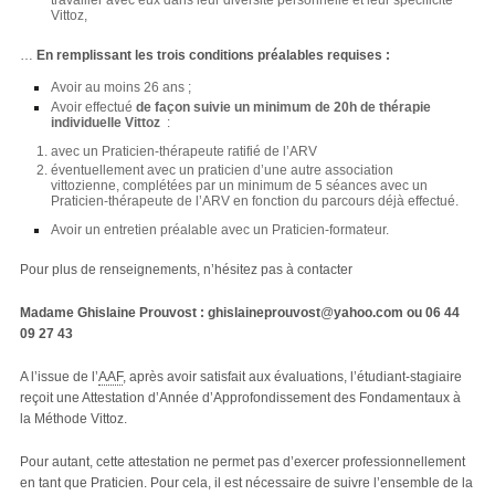
travailler avec eux dans leur diversité personnelle et leur spécificité
Vittoz,
…
En remplissant les trois conditions préalables requises :
Avoir au moins 26 ans ;
Avoir effectué
de façon suivie un minimum de 20h de thérapie
individuelle Vittoz
:
avec un Praticien-thérapeute ratifié de l’ARV
éventuellement avec un praticien d’une autre association
vittozienne, complétées par un minimum de 5 séances avec un
Praticien-thérapeute de l’ARV en fonction du parcours déjà effectué.
Avoir un entretien préalable avec un Praticien-formateur.
Pour plus de renseignements, n’hésitez pas à contacter
Madame Ghislaine Prouvost : ghislaineprouvost
@
yahoo.com ou 06 44
09 27 43
A l’issue de l’
AAF
, après avoir satisfait aux évaluations, l’étudiant-stagiaire
reçoit une Attestation d’Année d’Approfondissement des Fondamentaux à
la Méthode Vittoz.
Pour autant, cette attestation ne permet pas d’exercer professionnellement
en tant que Praticien. Pour cela, il est nécessaire de suivre l’ensemble de la