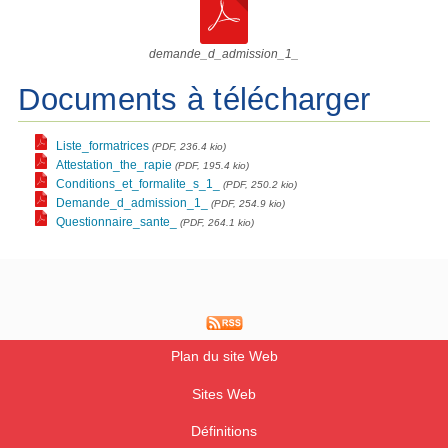
demande_d_admission_1_
Documents à télécharger
Liste_formatrices
(PDF, 236.4 kio)
Attestation_the_rapie
(PDF, 195.4 kio)
Conditions_et_formalite_s_1_
(PDF, 250.2 kio)
Demande_d_admission_1_
(PDF, 254.9 kio)
Questionnaire_sante_
(PDF, 264.1 kio)
Plan du site Web
Sites Web
Définitions